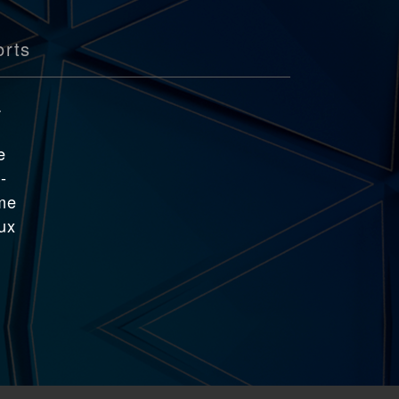
orts
.
e
-
ème
ux