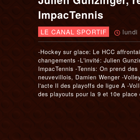
ImpacTennis
lundi
LE CANAL SPORTIF
-Hockey sur glace: Le HCC affrontai
changements -L'invité: Julien Gunzi
ImpacTennis -Tennis: On prend des n
neuvevillois, Damien Wenger -Volle
l'acte II des playoffs de ligue A -Vo
des playouts pour la 9 et 10e place 