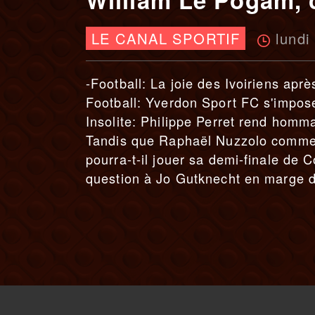
lundi
LE CANAL SPORTIF
-Football: La joie des Ivoiriens aprè
Football: Yverdon Sport FC s'impos
Insolite: Philippe Perret rend hom
Tandis que Raphaël Nuzzolo commenc
pourra-t-il jouer sa demi-finale de
question à Jo Gutknecht en marge d'