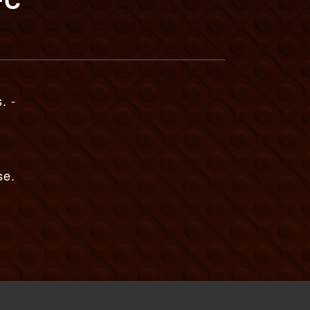
. -
se.