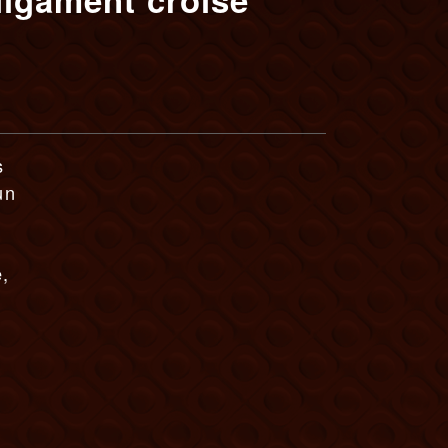
s
un
e,