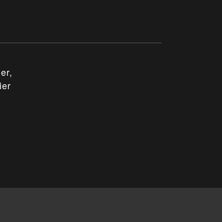
er,
ier