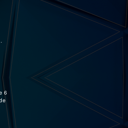
.
e 6
 de