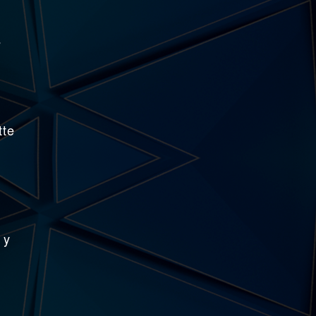
s
tte
t
 y