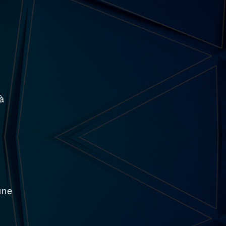
à
une