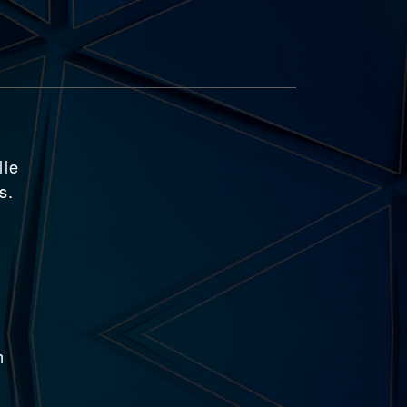
lle
s.
h