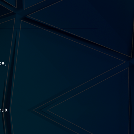
se,
eux