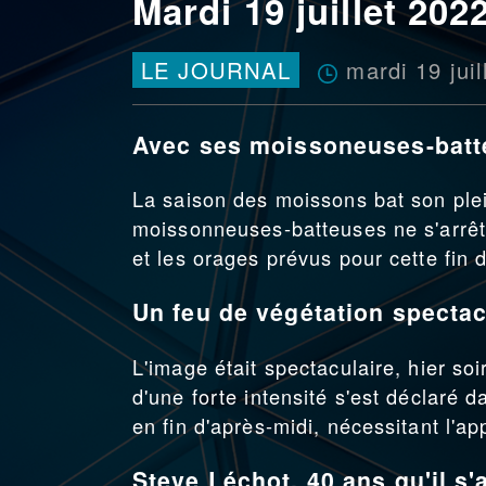
Mardi 19 juillet 202
mardi 19 juil
LE JOURNAL
Avec ses moissoneuses-batteu
La saison des moissons bat son plein
moissonneuses-batteuses ne s'arrête
et les orages prévus pour cette fin
Un feu de végétation spectac
L'image était spectaculaire, hier so
d'une forte intensité s'est déclaré d
en fin d'après-midi, nécessitant l'a
Steve Léchot, 40 ans qu'il s