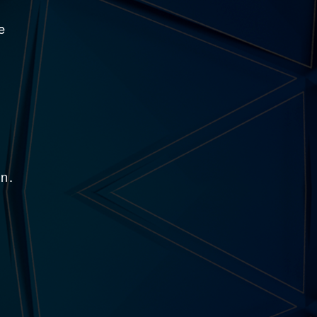
e
on.