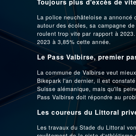
Toujours plus d'excès de vit
La police neuchâteloise a annoncé ce
autour des écoles, sa campagne de r
roulent trop vite par rapport à 202
2023 à 3,85% cette année.
Le Pass Valbirse, premier p
La commune de Valbirse veut mieux 
Bikepark l'an dernier, il est consta
Suisse alémanique, mais qu'ils pein
Pass Valbirse doit répondre au pro
Les coureurs du Littoral pri
Les travaux du Stade du Littoral vo
revêtement de la piste d'athlétism