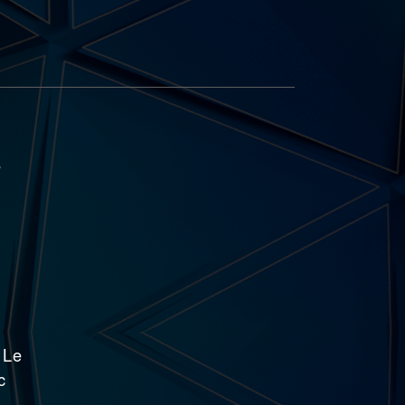
e
 Le
c