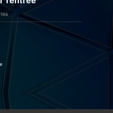
les
de