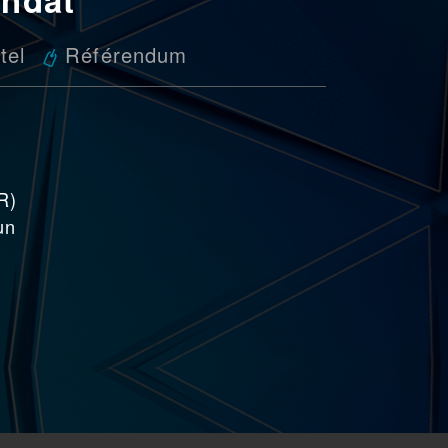
tel
Référendum
R)
un