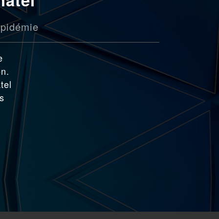
pidémie
e
on.
tel
es