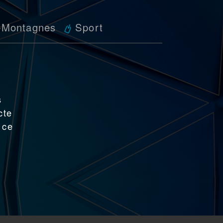
-Montagnes
Sport
s
cte
 ce