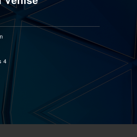
on
s 4