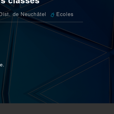
Dist. de Neuchâtel
Ecoles
e.