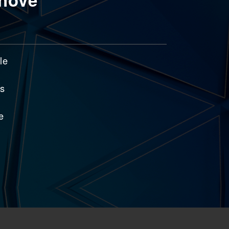
le
ès
e