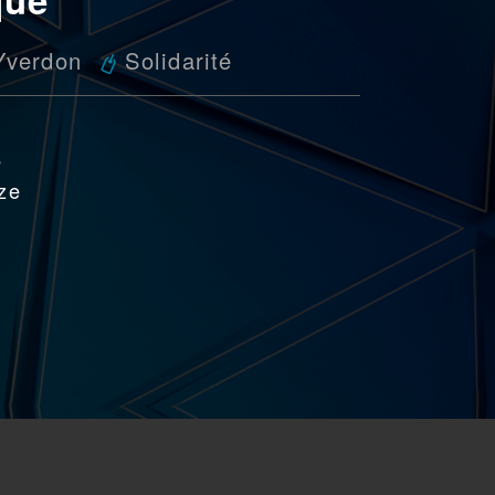
 Yverdon
Solidarité
e
nze