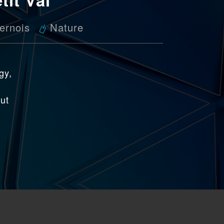
ernois
Nature
gy,
but