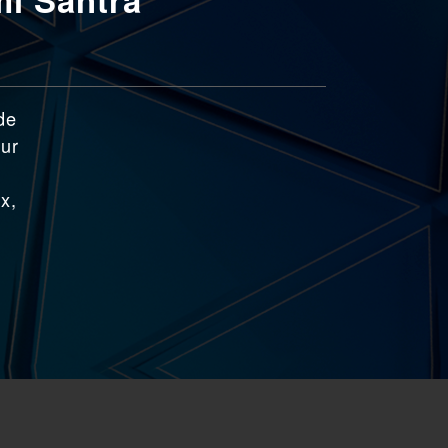
de
our
x,