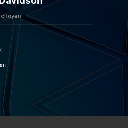
 citoyen
ce
 en