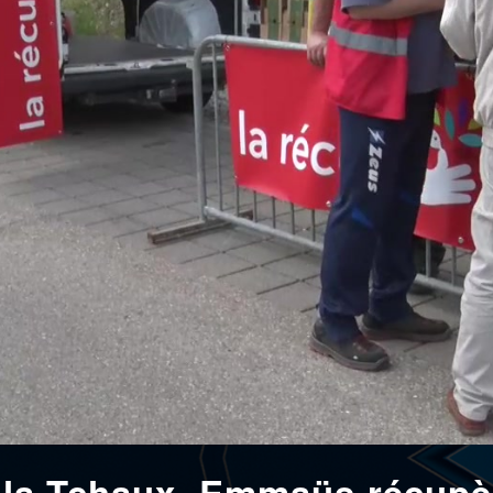
à la Tchaux, Emmaüs récupè