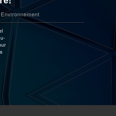
Environnement
el
du-
our
es