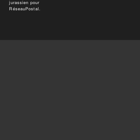
jurassien pour
RéseauPostal.