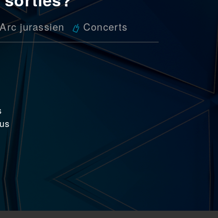
Arc jurassien
Concerts
c
s
ous