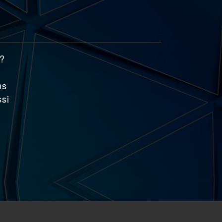
e?
ns
ssi