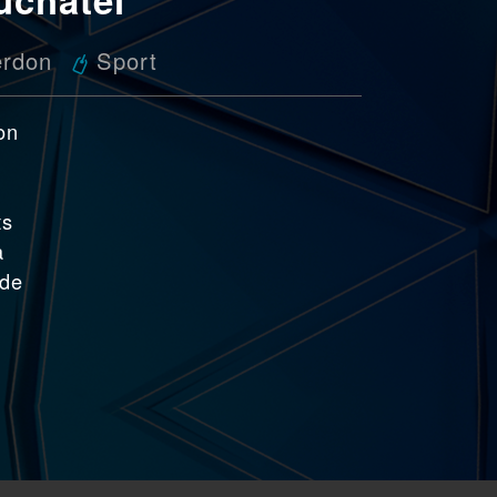
erdon
Sport
on
ts
a
 de