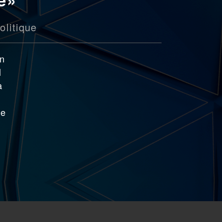
olitique
on
l
a
re