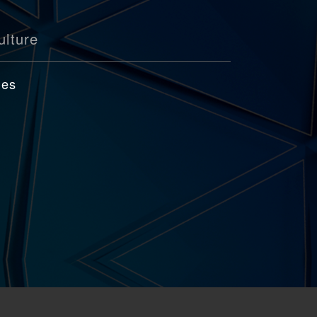
ulture
ges