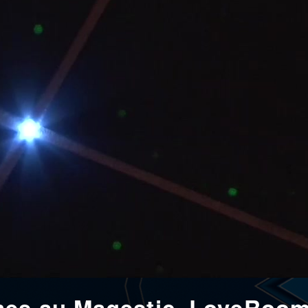
mes au Magestic, LoveRoom