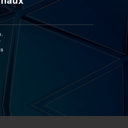
e.
r
ns